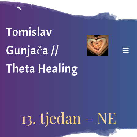
Skip
to
content
Tomislav
Gunjača //
Theta Healing
13. tjedan – NE