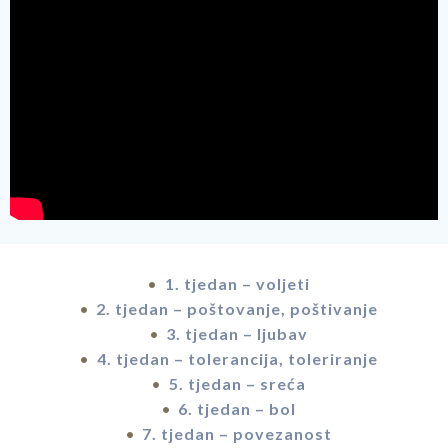
1. tjedan – voljeti
2. tjedan – poštovanje, poštivanje
3. tjedan – ljubav
4. tjedan – tolerancija, toleriranje
5. tjedan – sreća
6. tjedan – bol
7. tjedan – povezanost