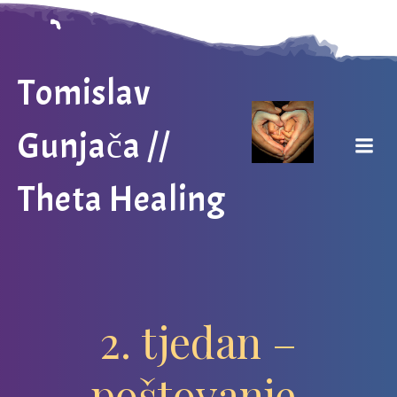
Skip
to
content
Tomislav
Gunjača //
Theta Healing
2. tjedan –
poštovanje,