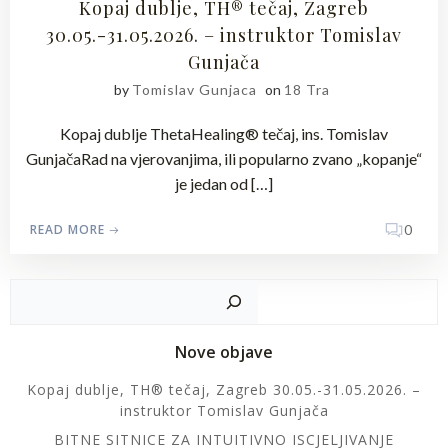
Kopaj dublje, TH® tečaj, Zagreb
30.05.-31.05.2026. – instruktor Tomislav
Gunjača
by
Tomislav Gunjaca
on
18 Tra
Kopaj dublje ThetaHealing® tečaj, ins. Tomislav
GunjačaRad na vjerovanjima, ili popularno zvano „kopanje“
je jedan od […]
READ MORE
0
Pretr
Nove objave
Kopaj dublje, TH® tečaj, Zagreb 30.05.-31.05.2026. –
instruktor Tomislav Gunjača
BITNE SITNICE ZA INTUITIVNO ISCJELJIVANJE