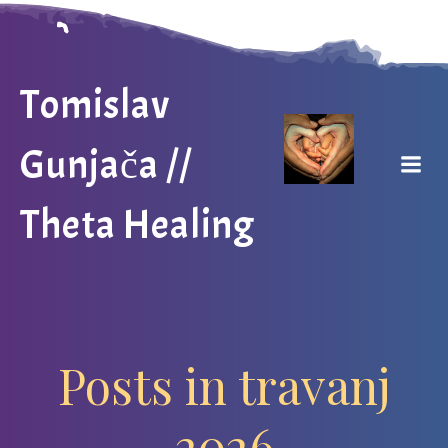
Skip
to
content
Tomislav
Gunjača //
Theta Healing
Posts in travanj
2026