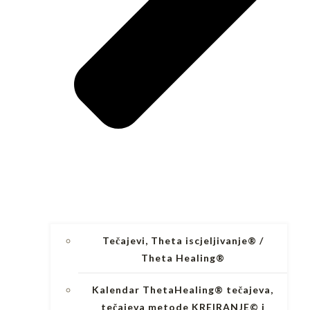
Tečajevi, Theta iscjeljivanje® /
Theta Healing®
Kalendar ThetaHealing® tečajeva,
tečajeva metode KREIRANJE© i