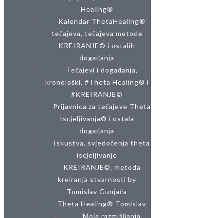
Healing®
Kalendar ThetaHealing®
tečajeva, tečajeva metode
KREIRANJE© i ostalih
događanja
Tečajevi i događanja,
kronološki, #Theta Healing® i
#KREIRANJE©
Prijavnica za tečajeve Theta
Iscjeljivanja® i ostala
događanja
Iskustva, svjedočenja theta
iscjeljivanje
KREIRANJE©, metoda
kreiranja stvarnosti by
Tomislav Gunjača
Theta Healing® Tomislav
Moja razmišljanja