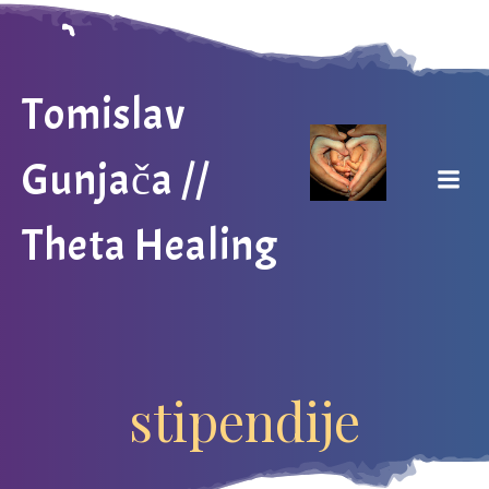
Skip
to
content
Tomislav
Gunjača //
Theta Healing
stipendije