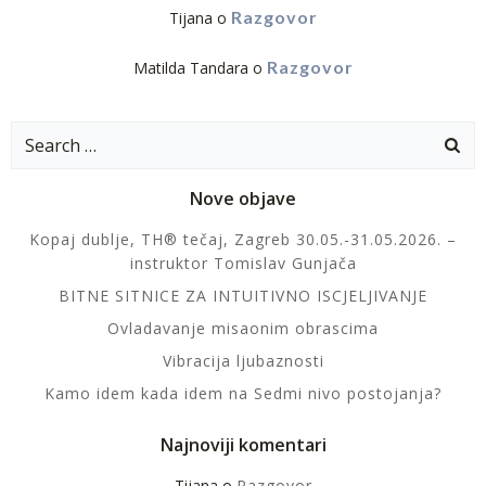
Razgovor
Tijana
o
Razgovor
Matilda Tandara
o
Search
for:
Nove objave
Kopaj dublje, TH® tečaj, Zagreb 30.05.-31.05.2026. –
instruktor Tomislav Gunjača
BITNE SITNICE ZA INTUITIVNO ISCJELJIVANJE
Ovladavanje misaonim obrascima
Vibracija ljubaznosti
Kamo idem kada idem na Sedmi nivo postojanja?
Najnoviji komentari
Tijana
o
Razgovor