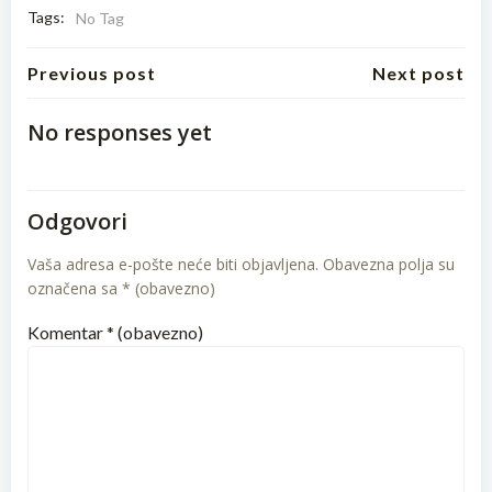
Tags:
No Tag
Post
Post
Previous post
Next post
navigation
navigation
No responses yet
Odgovori
Vaša adresa e-pošte neće biti objavljena.
Obavezna polja su
označena sa
* (obavezno)
Komentar
* (obavezno)