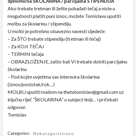
djelomična ŠKOLARINA / parcijalna STIPENDIJA
Ako trebate tretman ili želite pohađati tečaj a niste u
mogućnosti platiti puni iznos, možete Tomislavu uputiti
molbu za školarinu / stipendiju.
U molbi je potrebno obavezno navesti sljedeće:
– Za ŠTO trebate stipendiju (tretman ili tečaj)
– Za KOJI TEČAJ
– TERMIN tečaja
– OBRAZLOŽENJE, zašto baš Vi trebate dobiti parcijalnu
školarinu
– Pod kojim uvjetima vas interesira školarina
(iznos/postotak/rok…)
MOLBU uputiti mailom na thetatomislav@gmail.com uz
ključnu riječ “ŠKOLARINA” u subject liniji… i pričekati
odgovor.
Tomislav
Categories:
Nekategorizirano